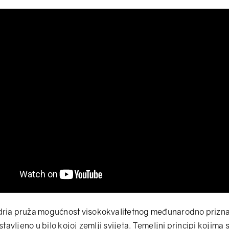
ria pruža mogućnost visokokvalitetnog međunarodno prizna
tavljeno u bilo kojoj zemlji svijeta. Temeljni principi kojima 