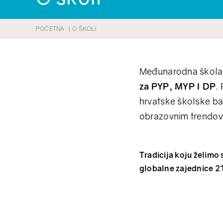
POČETNA
O ŠKOLI
Međunarodna škola A
za PYP, MYP I DP
.
hrvatske školske ba
obrazovnim trendov
Tradicija koju želimo
globalne zajednice 21