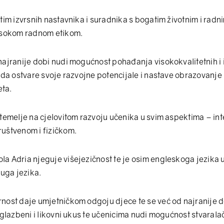
tim izvrsnih nastavnika i suradnika s bogatim životnim i radn
isokom radnom etikom.
najranije dobi nudi mogućnost pohađanja visokokvalitetnih i
 da ostvare svoje razvojne potencijale i nastave obrazovanje
eta.
temelje na cjelovitom razvoju učenika u svim aspektima – in
uštvenom i fizičkom.
 Adria njeguje višejezičnost te je osim engleskoga jezika u 
ruga jezika.
nost daje umjetničkom odgoju djece te se već od najranije d
 glazbeni i likovni ukus te učenicima nudi mogućnost stvaral