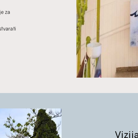
je za
stvarati
Vizij