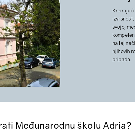
Kreirajući
izvrsnost,
svojoj međ
kompetentn
na taj nač
njihovih r
pripada.
rati Međunarodnu školu Adria?