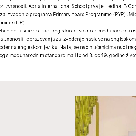
r izvrsnosti. Adria International School prva je i jedina IB 
a za izvođenje programa Primary Years Programme (PYP), M
ramme (DP).
bne dopusnice za rad i registrirani smo kao međunarodna os
a znanosti i obrazovanja za izvođenje nastave na engleskom 
 također na engleskom jeziku. Na taj se način učenicima nudi 
g s međunarodnim standardima i to od 3. do 19. godine živo