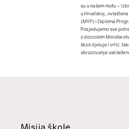
su u našem motu – Izbo
u Hrvatskoj, ovlašten
(MYP) i Diploma Prog
Posjedujemo sve potre
s dozvolom Ministarstv
školi djeluje i vrtić,
obrazovanja usklađeno
Misija škole