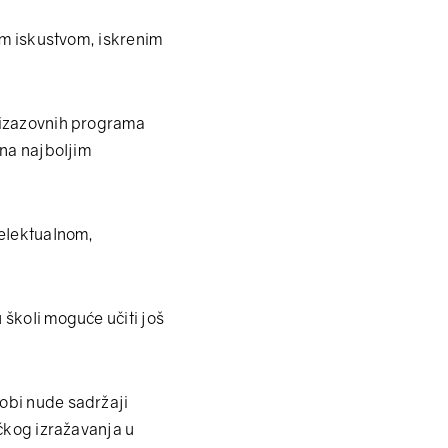
im iskustvom, iskrenim
 izazovnih programa
 na najboljim
telektualnom,
školi moguće učiti još
obi nude sadržaji
ačkog izražavanja u