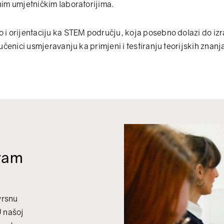
im umjetničkim laboratorijima.
i orijentaciju ka STEM području, koja posebno dolazi do izr
učenici usmjeravanju ka primjeni i testiranju teorijskih znan
ram
vrsnu
U našoj