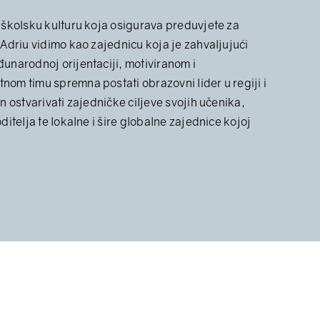
 školsku kulturu koja osigurava preduvjete za
 Adriu vidimo kao zajednicu koja je zahvaljujući
unarodnoj orijentaciji, motiviranom i
om timu spremna postati obrazovni lider u regiji i
in ostvarivati zajedničke ciljeve svojih učenika,
oditelja te lokalne i šire globalne zajednice kojoj