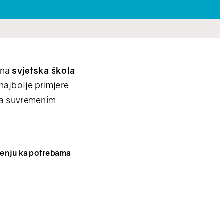
ana
svjetska škola
 najbolje primjere
 sa suvremenim
erenju ka potrebama