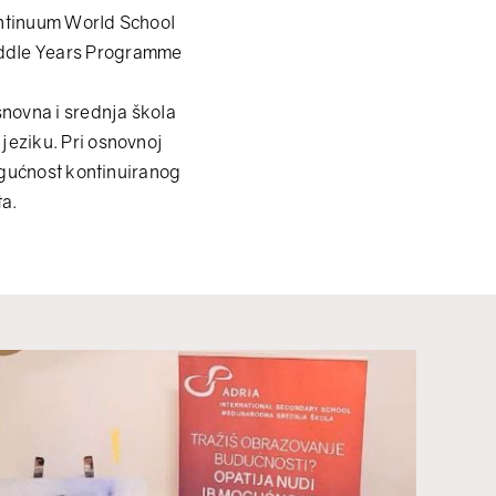
Continuum World School
iddle Years Programme
novna i srednja škola
jeziku. Pri osnovnoj
mogućnost kontinuiranog
ta.