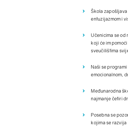
Škola zapošljava 
entuzijazmom i v
Učenicima se od 
koji će im pomoći
sveučilištima svij
Naši se programi 
emocionalnom, dr
Međunarodna škola
najmanje četiri d
Posebna se pozor
kojima se razvija