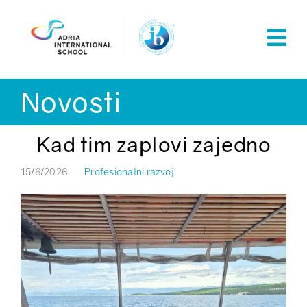
Skip
to
content
Novosti
Kad tim zaplovi zajedno
15/6/2026
Profesionalni razvoj