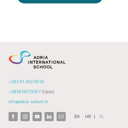
+385 91 492 55 55
+385916079307
(Upisi)
info@adria-school.hr
EN
HR