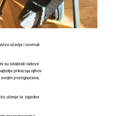
ustvo učenja i osvrnuli
ami su odabrali radove
najbolje prikazuju njihov
o svojim postignućima,
tito učenje te zajedno