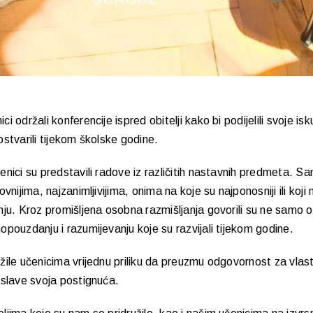
i održali konferencije ispred obitelji kako bi podijelili svoje isk
ostvarili tijekom školske godine.
enici su predstavili radove iz različitih nastavnih predmeta. S
vnijima, najzanimljivijima, onima na koje su najponosniji ili koji 
nju. Kroz promišljena osobna razmišljanja govorili su ne samo 
opouzdanju i razumijevanju koje su razvijali tijekom godine.
žile učenicima vrijednu priliku da preuzmu odgovornost za vlas
oslave svoja postignuća.