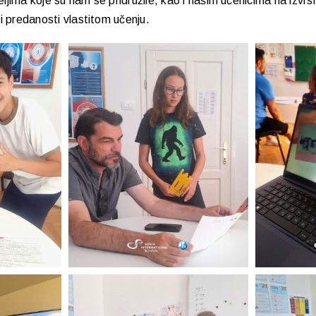
ljima koje su nam se pridružile, kao i našim učenicima na izvr
 i predanosti vlastitom učenju.