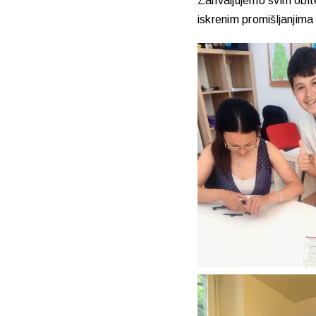
Zahvaljujemo svim obite
iskrenim promišljanjima