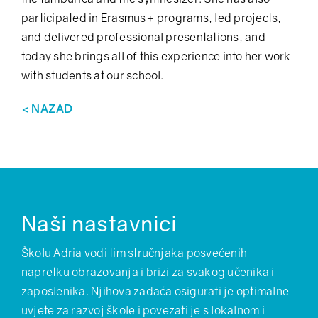
participated in Erasmus+ programs, led projects,
and delivered professional presentations, and
today she brings all of this experience into her work
with students at our school.
< NAZAD
Naši nastavnici
Školu Adria vodi tim stručnjaka posvećenih
napretku obrazovanja i brizi za svakog učenika i
zaposlenika. Njihova zadaća osigurati je optimalne
uvjete za razvoj škole i povezati je s lokalnom i