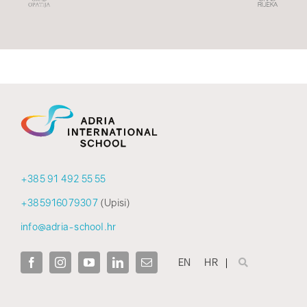
+385 91 492 55 55
+385916079307
(Upisi)
info@adria-school.hr
EN
HR