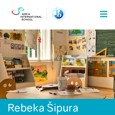
Skip
to
content
Rebeka Šipura