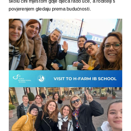
školu čini mjestom gdje djeca rado uče, a roditelji s
povjerenjem gledaju prema budućnosti.