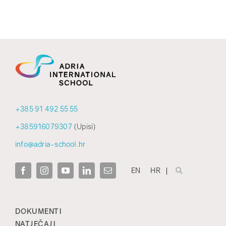
+385 91 492 55 55
+385916079307
(Upisi)
info@adria-school.hr
EN
HR
DOKUMENTI
NATJEČAJI