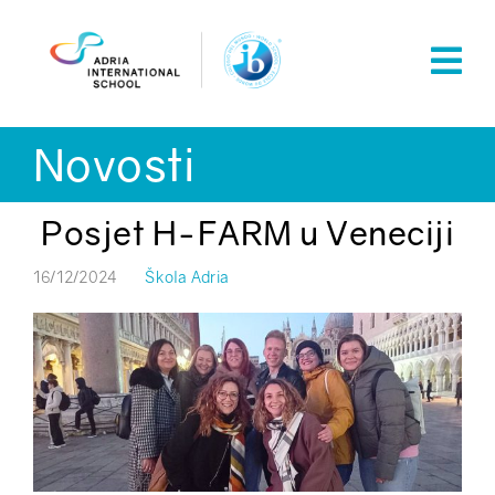
Skip
to
content
Novosti
Posjet H-FARM u Veneciji
16/12/2024
Škola Adria