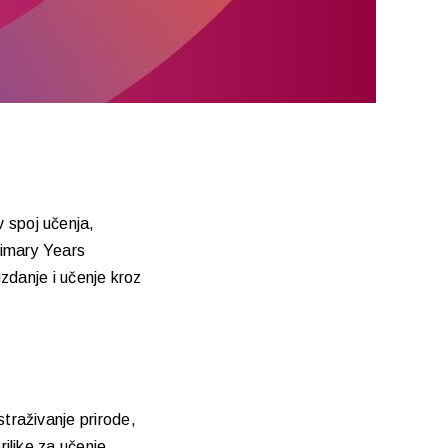
v spoj učenja,
Primary Years
danje i učenje kroz
straživanje prirode,
rilike za učenje,