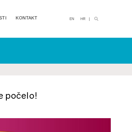
STI
KONTAKT
EN
HR
e počelo!