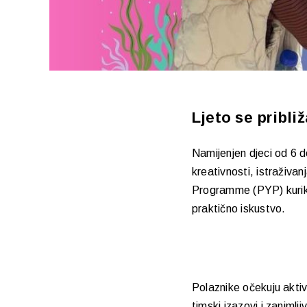
Ljeto se pribli
Namijenjen djeci od 6 d
kreativnosti, istraživan
Programme (PYP) kurik
praktično iskustvo.
Polaznike očekuju aktivn
timski izazovi i zanimlj