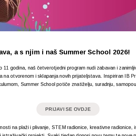
žava, a s njim i naš Summer School 2026!
o 11 godina, naš četverotjedni program nudi zabavan i zanimlji
ja na otvorenom i sklapanja novih prijateljstava. Inspiriran IB 
ulumom, Summer School potiče znatiželju, suradnju, samopouz
PRIJAVI SE OVDJE
osti na plaži i plivanje, STEM radionice, kreativne radionice, i
ivi istraživački projekti. Svaki tjedan donosi novu temu te nove p