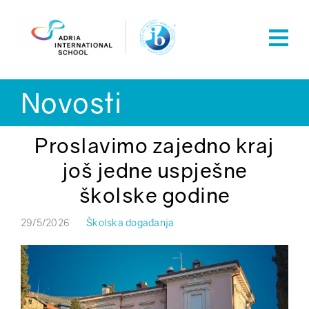
Skip
to
content
Novosti
Proslavimo zajedno kraj
još jedne uspješne
školske godine
29/5/2026
Školska događanja