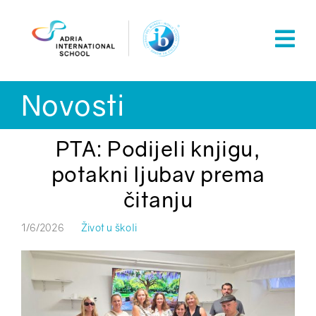
Skip
to
content
Novosti
PTA: Podijeli knjigu,
potakni ljubav prema
čitanju
1/6/2026
Život u školi