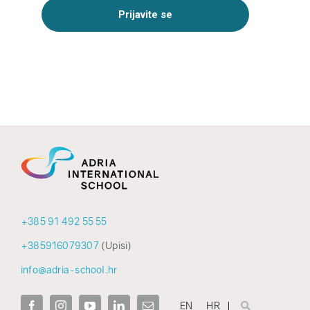
+385 91 492 55 55
+385916079307
(Upisi)
info@adria-school.hr
EN
HR