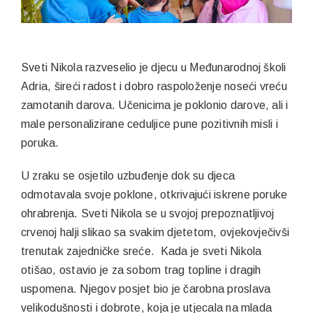
Sveti Nikola razveselio je djecu u Međunarodnoj školi
Adria, šireći radost i dobro raspoloženje noseći vreću
zamotanih darova. Učenicima je poklonio darove, ali i
male personalizirane ceduljice pune pozitivnih misli i
poruka.
U zraku se osjetilo uzbuđenje dok su djeca
odmotavala svoje poklone, otkrivajući iskrene poruke
ohrabrenja. Sveti Nikola se u svojoj prepoznatljivoj
crvenoj halji slikao sa svakim djetetom, ovjekovječivši
trenutak zajedničke sreće. Kada je sveti Nikola
otišao, ostavio je za sobom trag topline i dragih
uspomena. Njegov posjet bio je čarobna proslava
velikodušnosti i dobrote, koja je utjecala na mlada