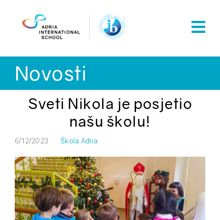
Skip
to
content
Novosti
Sveti Nikola je posjetio
našu školu!
6/12/2023
Škola Adria