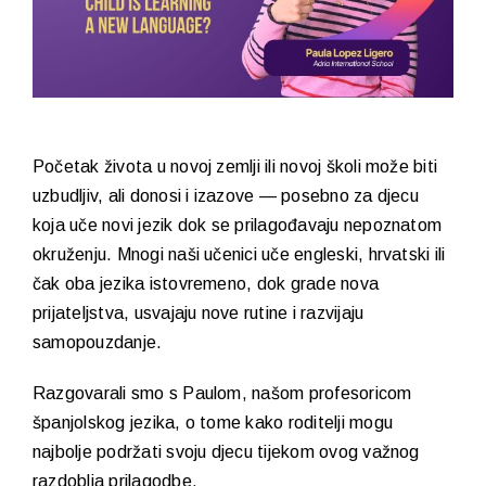
Početak života u novoj zemlji ili novoj školi može biti
uzbudljiv, ali donosi i izazove — posebno za djecu
koja uče novi jezik dok se prilagođavaju nepoznatom
okruženju. Mnogi naši učenici uče engleski, hrvatski ili
čak oba jezika istovremeno, dok grade nova
prijateljstva, usvajaju nove rutine i razvijaju
samopouzdanje.
Razgovarali smo s
Paulom
, našom profesoricom
španjolskog jezika, o tome kako roditelji mogu
najbolje podržati svoju djecu tijekom ovog važnog
razdoblja prilagodbe.