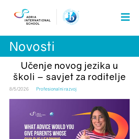
Skip
to
content
Novosti
Učenje novog jezika u
školi – savjet za roditelje
8/5/2026
Profesionalni razvoj