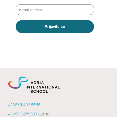
+385 91 492 55 55
+385916079307
(Upisi)