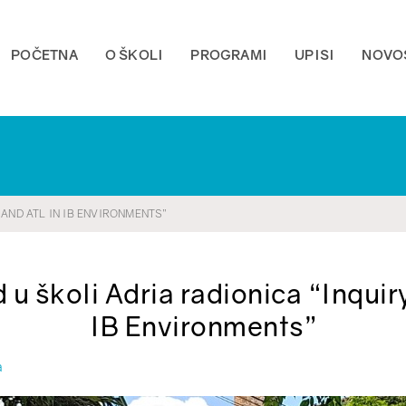
POČETNA
O ŠKOLI
PROGRAMI
UPISI
NOVO
 AND ATL IN IB ENVIRONMENTS”
 u školi Adria radionica “Inquir
IB Environments”
a