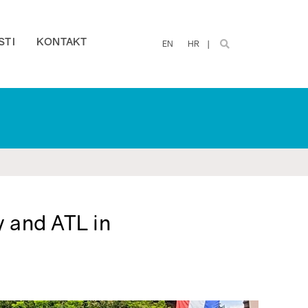
STI
KONTAKT
EN
HR
y and ATL in