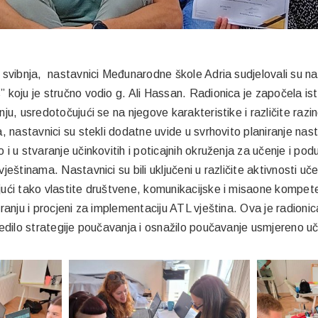
 svibnja, nastavnici Međunarodne škole Adria sudjelovali su na 
 koju je stručno vodio g. Ali Hassan. Radionica je započela is
nju, usredotočujući se na njegove karakteristike i različite raz
, nastavnici su stekli dodatne uvide u svrhovito planiranje nast
 i u stvaranje učinkovitih i poticajnih okruženja za učenje i p
ještinama. Nastavnici su bili uključeni u različite aktivnosti u
ući tako vlastite društvene, komunikacijske i misaone kompete
iranju i procjeni za implementaciju ATL vještina. Ova je radioni
jedilo strategije poučavanja i osnažilo poučavanje usmjereno u