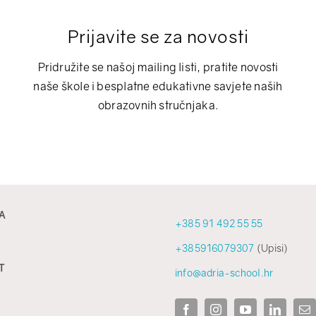
Prijavite se za novosti
Pridružite se našoj mailing listi, pratite novosti
naše škole i besplatne edukativne savjete naših
obrazovnih stručnjaka.
A
+385 91 492 55 55
+385916079307
(Upisi)
T
info@adria-school.hr