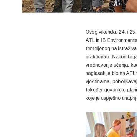
Ovog vikenda, 24. i 25.
ATL in IB Environments”
temeljenog na istraživa
prakticirati. Nakon toga
vrednovanje učenja, kao
naglasak je bio na ATL v
vještinama, poboljšavaj
također govorilo o plan
koje je uspješno unapri