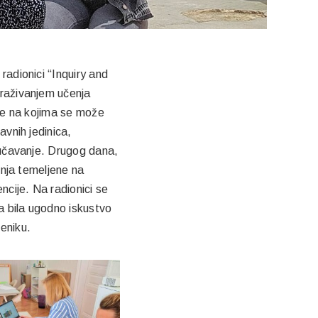
radionici “Inquiry and
traživanjem učenja
ine na kojima se može
avnih jedinica,
odučavanje. Drugog dana,
čenja temeljene na
ncije. Na radionici se
ca bila ugodno iskustvo
čeniku.