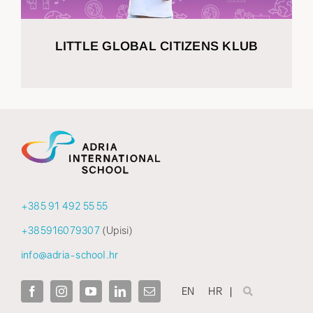
LITTLE GLOBAL CITIZENS KLUB
+385 91 492 55 55
+385916079307
(Upisi)
info@adria-school.hr
EN
HR