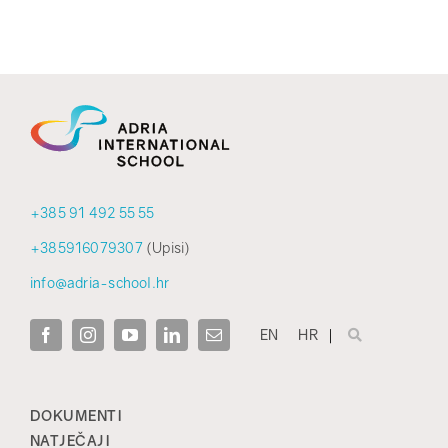
+385 91 492 55 55
+385916079307
(Upisi)
info@adria-school.hr
EN
HR
DOKUMENTI
NATJEČAJI