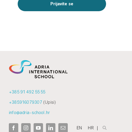
+385 91 492 55 55
+385916079307
(Upisi)
info@adria-school.hr
EN
HR