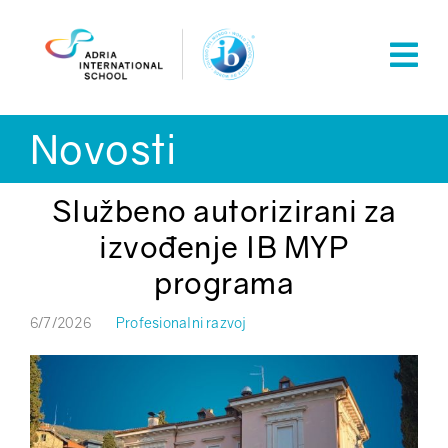
Skip
to
content
Novosti
Službeno autorizirani za
izvođenje IB MYP
programa
6/7/2026
Profesionalni razvoj